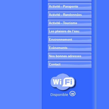
Activité - Parapente
Activité - Randonnées
Activité - Tourisme
Les plaisirs de l’eau
Environnement
Evènements
Nos bonnes adresses
Contact