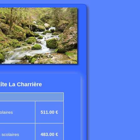
îte La Charrière
laires
511.00 €
scolaires
483.00 €