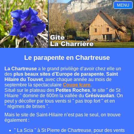
MENU
Le parapente en Chartreuse
La Chartreuse
a le grand privilège d’avoir chez elle un
des
plus beaux sites d’Europe de parapente
,
Saint
Hilaire du Touvet
, avec chaque année au mois de
septembre la spectaculaire
Coupe Icare
.
Situé sur le plateau des
Petites Roches
, le site " de St
Hilaire " domine de 600m la vallée du
Grésivaudan
. On
peut y décoller par tous vents si " pas trop fort " et en
" régimes de brises ".
Mais le site de Saint-Hilaire n’est pas le seul, on trouve
également :
" La Scia " à St Pierre de Chartreuse, pour des vents