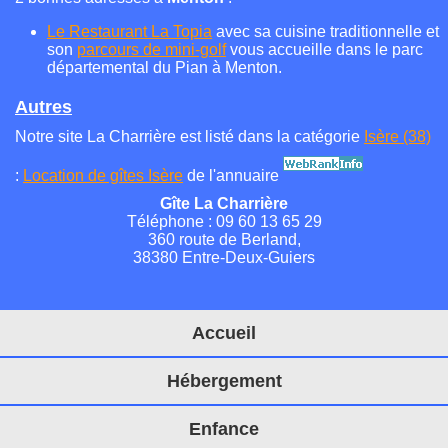
Le Restaurant La Topia
avec sa cuisine traditionnelle et
son
parcours de mini-golf
vous accueille dans le parc
départemental du Pian à Menton.
Autres
Notre site La Charrière est listé dans la catégorie
Isère (38)
:
Location de gîtes Isère
de l'annuaire
Gîte La Charrière
Téléphone : 09 60 13 65 29
360 route de Berland,
38380 Entre-Deux-Guiers
Accueil
Hébergement
Enfance