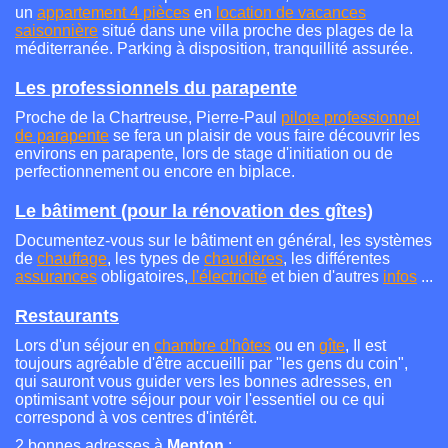
un
appartement 4 pièces
en
location de vacances
saisonnière
situé dans une villa proche des plages de la
méditerranée. Parking à disposition, tranquillité assurée.
Les professionnels du parapente
Proche de la Chartreuse, Pierre-Paul
pilote professionnel
de parapente
se fera un plaisir de vous faire découvrir les
environs en parapente, lors de stage d'initiation ou de
perfectionnement ou encore en biplace.
Le bâtiment (pour la rénovation des gîtes)
Documentez-vous sur le bâtiment en général, les systèmes
de
chauffage
, les types de
chaudières
, les différentes
assurances
obligatoires,
l'électricité
et bien d'autres
infos
...
Restaurants
Lors d'un séjour en
chambre d'hôtes
ou en
gîte
, Il est
toujours agréable d'être accueilli par "les gens du coin",
qui sauront vous guider vers les bonnes adresses, en
optimisant votre séjour pour voir l'essentiel ou ce qui
correspond à vos centres d'intérêt.
2 bonnes adresses à
Menton
: